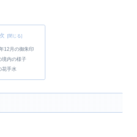
次
年12月の御朱印
の境内の様子
の花手水