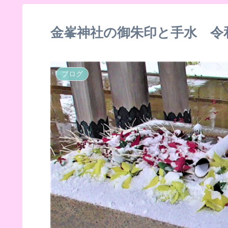
金峯神社の御朱印と手水 令和
ブログ