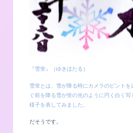
『雪蛍』（ゆきほたる）
雪蛍とは、雪が降る時にカメラのピントを
ぐ前を降る雪が蛍の光のように円く白く写
様子を表してみました。
だそうです。