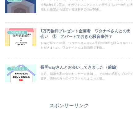
令和4年1月9日㈰、オガワキンニクンさんの所有するバー物件を活
用した密室から脱出する謎解き公演が開催...
1万円物件プレゼント企画者 ワタナベさんとの出
不動産投資
会い ① アパートでおきた騒音事件？
おかげ様でこの度、ワタナベさんから1号目の物件を購入させてい
ただきました。ワタナベさんは新潟県で不動...
長岡wayさんとお会いしてきました（前編）
不動産投資
先月、新潟大家の会のセミナーに参加し、その時の感想をブログで
書き、講師の方々のイラストもちょこっと載...
スポンサーリンク