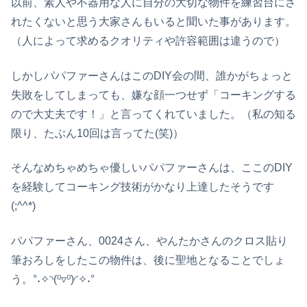
以前、素人や不器用な人に自分の大切な物件を練習台にさ
れたくないと思う大家さんもいると聞いた事があります。
（人によって求めるクオリティや許容範囲は違うので）
しかしパパファーさんはこのDIY会の間、誰かがちょっと
失敗をしてしまっても、嫌な顔一つせず「コーキングする
ので大丈夫です！」と言ってくれていました。（私の知る
限り、たぶん10回は言ってた(笑)）
そんなめちゃめちゃ優しいパパファーさんは、ここのDIY
を経験してコーキング技術がかなり上達したそうです
(;^^*)
パパファーさん、0024さん、やんたかさんのクロス貼り
筆おろしをしたこの物件は、後に聖地となることでしょ
う。°˖✧◝(⁰▿⁰)◜✧˖°