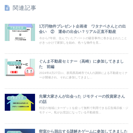
関連記事
1万円物件プレゼント企画者 ワタナベさんとの出
不動産投資
会い ② 運命の出会い？リアル正直不動産
今から7年前、住んでいたアパートの騒音事件に巻き込まれたこと
がきっかけで家探しを始め、色々な物件を見...
ぐんま不動産セミナー（高崎）に参加してきまし
ブログ
た 前編
2024年4月27日㈯、群馬県高崎市で4人の講師による不動産セミナ
ーが開催され、それに参加してきまし...
先輩大家さんが出会った ジモティーの投資家さん
不動産投資
の話
特定の地域にターゲットを絞って無料で利用できる広告掲示板・ジ
モティー。私がお世話になっている不動産投...
密室から脱出する謎解きゲームに参加してきました
ブログ