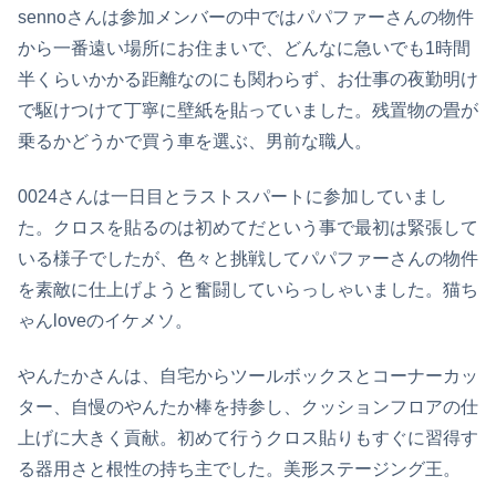
sennoさんは参加メンバーの中ではパパファーさんの物件
から一番遠い場所にお住まいで、どんなに急いでも1時間
半くらいかかる距離なのにも関わらず、お仕事の夜勤明け
で駆けつけて丁寧に壁紙を貼っていました。残置物の畳が
乗るかどうかで買う車を選ぶ、男前な職人。
0024さんは一日目とラストスパートに参加していまし
た。クロスを貼るのは初めてだという事で最初は緊張して
いる様子でしたが、色々と挑戦してパパファーさんの物件
を素敵に仕上げようと奮闘していらっしゃいました。猫ち
ゃんloveのイケメソ。
やんたかさんは、自宅からツールボックスとコーナーカッ
ター、自慢のやんたか棒を持参し、クッションフロアの仕
上げに大きく貢献。初めて行うクロス貼りもすぐに習得す
る器用さと根性の持ち主でした。美形ステージング王。