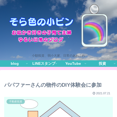
小額投資、弱小大家、日常のあれこれ
blog
LINEスタンプ
YouTube
投資
パパファーさんの物件のDIY体験会に参加
2021.07.21
不動産投資