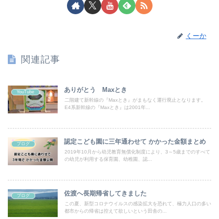
くーか
関連記事
ありがとう Maxとき
YouTube
二階建て新幹線の『Maxとき』がまもなく運行廃止となります。
E4系新幹線の『Maxとき』は2001年...
認定こども園に三年通わせて かかった金額まとめ
ブログ
2019年10月から幼児教育無償化制度により、3～5歳までのすべて
の幼児が利用する保育園、幼稚園、認...
佐渡へ長期帰省してきました
ブログ
この夏、新型コロナウイルスの感染拡大を恐れて、極力人口の多い
都市からの帰省は控えて欲しいという田舎の...