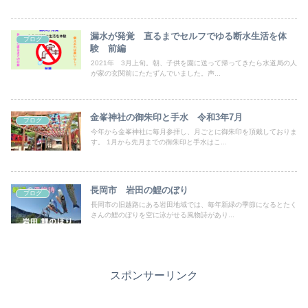
漏水が発覚 直るまでセルフでゆる断水生活を体
ブログ
験 前編
2021年 3月上旬。朝、子供を園に送って帰ってきたら水道局の人
が家の玄関前にたたずんでいました。声...
金峯神社の御朱印と手水 令和3年7月
ブログ
今年から金峯神社に毎月参拝し、月ごとに御朱印を頂戴しておりま
す。 1月から先月までの御朱印と手水はこ...
長岡市 岩田の鯉のぼり
ブログ
長岡市の旧越路にある岩田地域では、毎年新緑の季節になるとたく
さんの鯉のぼりを空に泳がせる風物詩があり...
スポンサーリンク