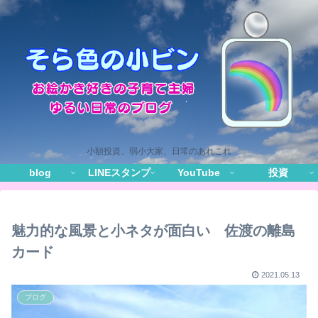
小額投資、弱小大家、日常のあれこれ
blog
LINEスタンプ
YouTube
投資
魅力的な風景と小ネタが面白い 佐渡の離島
カード
2021.05.13
ブログ