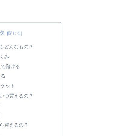
次
もどんなもの？
くみ
益で儲ける
ける
をゲット
いつ買えるの？
所
間
ら買えるの？
は