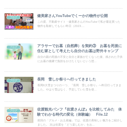
健美家さんYouTubeでくーかの物件が公開
ブログ
この度、不動産サイト・健美家さんのYouTubeで私が最近買った
物件を取材してもらい昨日（2023....
アラサーでお墓（自然葬）を契約③ お墓を死後に
ブログ
住む家として考えたら自分のお墓は野外キャンプ
自分の親の死後の不安と自分と家族が亡くなった後、残された子供
にお墓の後継で負担をかけたくないという想...
長岡 雪しか祭りへ行ってきました
ブログ
長岡6大雪まつりの一つ、『長岡 雪しか祭り』へ昨日行ってきま
した。やはり雪はなく、予定していた雪を使...
佐渡観光パンフ『佐渡さんぽ』を比較してみた 体
ブログ
験でわかる時代の変化（体験編） File.12
前回の「グルメ・お土産編」では、佐渡の美味しい魅力をご紹介し
ました。 次は佐渡を「どう楽しむか」をお...