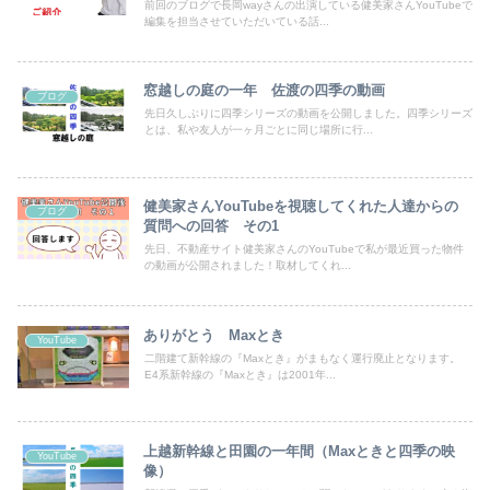
前回のブログで長岡wayさんの出演している健美家さんYouTubeで
編集を担当させていただいている話...
窓越しの庭の一年 佐渡の四季の動画
ブログ
先日久しぶりに四季シリーズの動画を公開しました。四季シリーズ
とは、私や友人が一ヶ月ごとに同じ場所に行...
健美家さんYouTubeを視聴してくれた人達からの
ブログ
質問への回答 その1
先日、不動産サイト健美家さんのYouTubeで私が最近買った物件
の動画が公開されました！取材してくれ...
ありがとう Maxとき
YouTube
二階建て新幹線の『Maxとき』がまもなく運行廃止となります。
E4系新幹線の『Maxとき』は2001年...
上越新幹線と田園の一年間（Maxときと四季の映
YouTube
像）