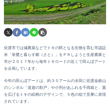
佐渡市では減農薬などでトキの餌となる生物を育む市認証
米「朱鷺と暮らす郷（さと）」をＰＲしようと生産農家と
市が２０１７年から毎年トキロードの近くで田んぼアート
を企画しています。
今年の田んぼアートは、約３０アールの水田に佐渡金銀山
のシンボル「道遊の割戸」や小判があふれる千両箱と、翼
を広げるトキの絵柄のデザインで、５色の稲で見事に表現
されています。